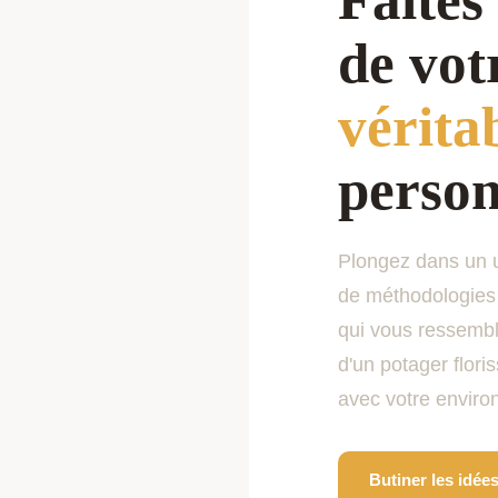
de vot
vérita
person
Plongez dans un u
de méthodologies 
qui vous ressembl
d'un potager flori
avec votre envir
Butiner les idé