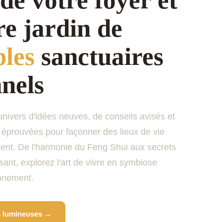
re jardin de
bles
sanctuaires
nels
nivers d'idées neuves, de conseils avisés et
éprouvées pour façonner des lieux de vie
ent. De l'harmonie du Feng Shui aux secrets
ssant, explorez l'art de vivre en symbiose
onnement.
es lumineuses →