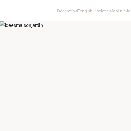
Décoration
Feng shui
Isolation
Jardin / J