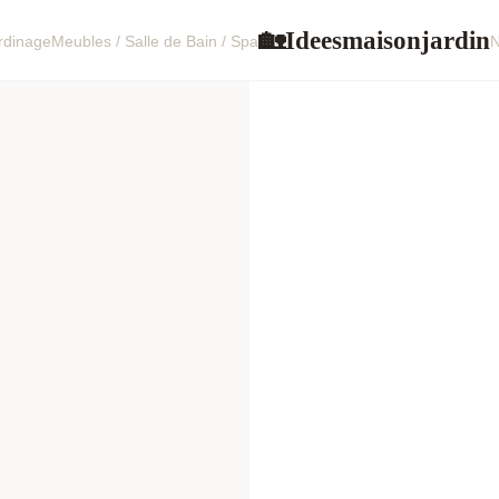
Ideesmaisonjardin
🏡
ardinage
Meubles / Salle de Bain / Spa
N