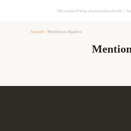
Décoration
Feng shui
Isolation
Jardin / J
Accueil
›
Mentions légales
Mention