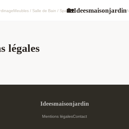
Ideesmaisonjardin
🏡
ardinage
Meubles / Salle de Bain / Spa
N
s légales
Ideesmaisonjardin
Mentions légales
Contact